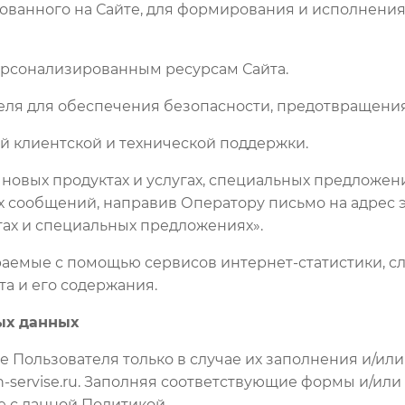
ированного на Сайте, для формирования и исполнен
персонализированным ресурсам Сайта.
теля для обеспечения безопасности, предотвращени
й клиентской и технической поддержки.
 новых продуктах и услугах, специальных предложен
сообщений, направив Оператору письмо на адрес эл
угах и специальных предложениях».
раемые с помощью сервисов интернет-статистики, с
та и его содержания.
ых данных
е Пользователя только в случае их заполнения и/ил
-servise.ru. Заполняя соответствующие формы и/ил
е с данной Политикой.